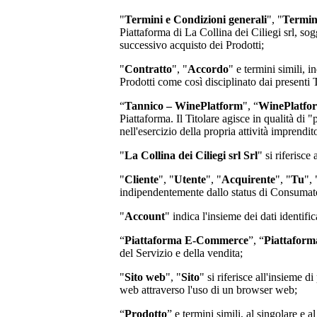
"
Termini e Condizioni generali
", "
Termin
Piattaforma di
La Collina dei Ciliegi srl
, sog
successivo acquisto dei Prodotti;
"
Contratto
", "
Accordo
" e termini simili, i
Prodotti come così disciplinato dai presenti
“
Tannico – WinePlatform
", “
WinePlatfo
Piattaforma. Il Titolare agisce in qualità di 
nell'esercizio della propria attività imprend
"
La Collina dei Ciliegi srl Srl
"
si riferisce
"
Cliente
", "
Utente
", "
Acquirente
", "
Tu
", 
indipendentemente dallo status di Consumator
"
Account
" indica l'insieme dei dati identifi
“
Piattaforma E-Commerce
”, “
Piattaform
del Servizio e della vendita;
"
Sito web
", "
Sito
" si riferisce all'insieme
web attraverso l'uso di un browser web;
“
Prodotto
” e termini simili, al singolare e a