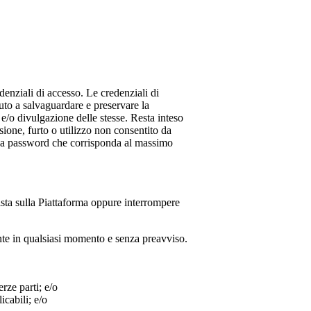
denziali di accesso. Le credenziali di
uto a salvaguardare e preservare la
e/o divulgazione delle stesse. Resta inteso
sione, furto o utilizzo non consentito da
re una password che corrisponda al massimo
ista sulla Piattaforma oppure interrompere
tente in qualsiasi momento e senza preavviso.
erze parti; e/o
icabili; e/o