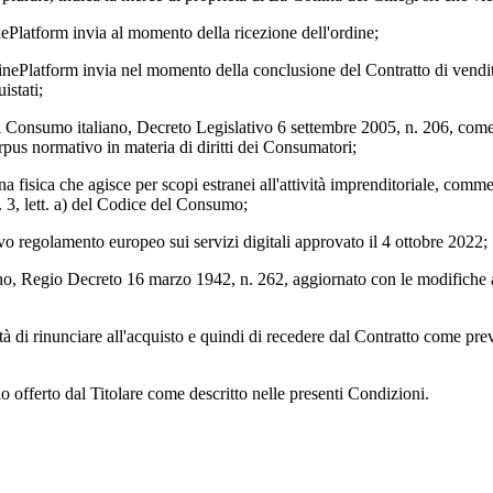
nePlatform invia al momento della ricezione dell'ordine;
inePlatform invia nel momento della conclusione del Contratto di vendita 
istati;
el Consumo italiano, Decreto Legislativo 6 settembre 2005, n. 206, com
rpus normativo in materia di diritti dei Consumatori;
na fisica che agisce per scopi estranei all'attività imprenditoriale, comme
. 3, lett. a) del Codice del Consumo;
ovo regolamento europeo sui servizi digitali approvato il 4 ottobre 2022;
liano, Regio Decreto 16 marzo 1942, n. 262, aggiornato con le modifiche 
lità di rinunciare all'acquisto e quindi di recedere dal Contratto come prev
zio offerto dal Titolare come descritto nelle presenti Condizioni.