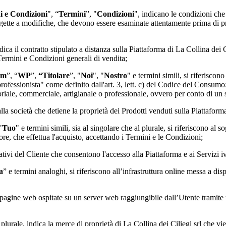
i e Condizioni
", “
Termini
”, "
Condizioni
", indicano le condizioni che
gette a modifiche, che devono essere esaminate attentamente prima di pr
ndica il contratto stipulato a distanza sulla Piattaforma di
La Collina dei C
 Termini e Condizioni generali di vendita;
rm
”, “
WP
”,
“Titolare
”, "
Noi
", "
Nostro
" e termini simili, si riferiscon
"professionista" come definito dall'art. 3, lett. c) del Codice del Consumo
itoriale, commerciale, artigianale o professionale, ovvero per conto di un
 alla società che detiene la proprietà dei Prodotti venduti sulla Piattaform
"
Tuo
" e termini simili, sia al singolare che al plurale, si riferiscono al s
e, che effettua l'acquisto, accettando i Termini e le Condizioni;
cativi del Cliente che consentono l'accesso alla Piattaforma e ai Servizi ivi
a
” e termini analoghi, si riferiscono all’infrastruttura online messa a dis
 di pagine web ospitate su un server web raggiungibile dall’Utente tramit
l plurale, indica la merce di proprietà di
La Collina dei Ciliegi srl
che vie