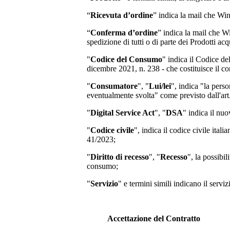
“
Ricevuta d’ordine
” indica la mail che Wi
“
Conferma d’ordine
” indica la mail che W
spedizione di tutti o di parte dei Prodotti acqu
"
Codice del Consumo
" indica il Codice d
dicembre 2021, n. 238 - che costituisce il co
"
Consumatore
", "
Lui/lei
", indica "la perso
eventualmente svolta" come previsto dall'art
"
Digital Service Act
", "
DSA
" indica il nu
"
Codice civile
", indica il codice civile ita
41/2023;
"
Diritto di recesso
", "
Recesso
", la possibi
consumo;
"
Servizio
" e termini simili indicano il servi
Accettazione del Contratto