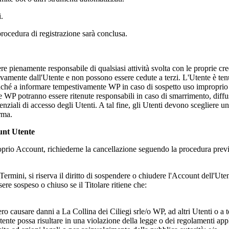
i.
la procedura di registrazione sarà conclusa.
e pienamente responsabile di qualsiasi attività svolta con le proprie cre
sivamente dall'Utente e non possono essere cedute a terzi. L'Utente è ten
onché a informare tempestivamente WP in caso di sospetto uso improprio 
e WP potranno essere ritenute responsabili in caso di smarrimento, diffu
credenziali di accesso degli Utenti. A tal fine, gli Utenti devono sceglie
orma.
unt Utente
 proprio Account, richiederne la cancellazione seguendo la procedura prev
i Termini, si riserva il diritto di sospendere o chiudere l'Account dell'U
sere sospeso o chiuso se il Titolare ritiene che:
bero causare danni a
La Collina dei Ciliegi srl
e/o WP, ad altri Utenti o a t
tente possa risultare in una violazione della legge o dei regolamenti appl