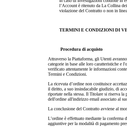
in caso di investigazioni condotte in e
l’Account è ritenuto da
La Collina dei 
violazione del Contratto o non in line
TERMINI E CONDIZIONI DI 
Procedura di acquisto
Attraverso la Piattaforma, gli Utenti avranno
categorie in base alle loro caratteristiche e
verificato attentamente le informazioni conten
Termini e Condizioni.
La ricevuta d’ordine non costituisce accettazi
il diritto, a suo insindacabile giudizio, di a
riportate nella stessa. Il Titolare si riserva
dell'ordine all'indirizzo email associato al su
La conclusione del Contratto avviene al mom
L’ordine è effettuato mediante la conferma de
aggiuntive per la modalità di pagamento pres