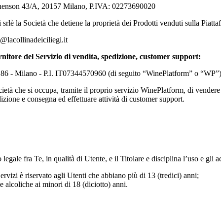
tephenson 43/A, 20157 Milano, P.IVA: 02273690020
 srl
è la Società che detiene la proprietà dei Prodotti venduti sulla Piatta
@lacollinadeiciliegi.it
rnitore del Servizio di vendita, spedizione, customer support:
. 86 - Milano - P.I. IT07344570960 (di seguito “WinePlatform” o “WP”
ocietà che si occupa, tramite il proprio servizio WinePlatform, di vendere
izione e consegna ed effettuare attività di customer support.
gale fra Te, in qualità di Utente, e il Titolare e disciplina l’uso e gli a
ervizi è riservato agli Utenti che abbiano più di 13 (tredici) anni;
de alcoliche ai minori di 18 (diciotto) anni.