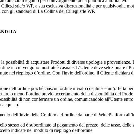
sito ad azioni legali o per coinvolgimento della pubblica autorità; e/o
Ciliegi srl
e/o WP, a sua esclusiva discrezionalità e per qualsivoglia mot
a con gli standard di
La Collina dei Ciliegi srl
e WP.
VENDITA
 la possibilità di acquistare Prodotti di diverse tipologie e provenienze.
 l'ordine in cui vengono mostrati è casuale. L’Utente deve selezionare i P
ute nel riepilogo d’ordine. Con l'invio dell'ordine, il Cliente dichiara d
one dell’ordine poiché ciascun ordine inviato costituisce un’offerta per l’
ccettare o meno l’ordine previo accertamento della disponibilità del Prodo
 la possibilità di non confermare un ordine, comunicandolo all'Utente entro
o acquisto.
ento dell’invio della Conferma d’ordine da parte di WinePlatform all’in
llo stesso ed è subordinato al pagamento del prezzo, delle tasse, delle 
celto indicate nel modulo di riepilogo dell’ordine.