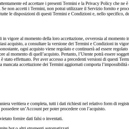
 attentamente ed accettare i presenti Termini e la Privacy Policy che ne è
 Se non accetti i Termini, non potrai utilizzare il Servizio fornito e pro
tte le disposizioni di questi Termini e Condizioni e, nello specifico, del
li in vigore al momento della loro accettazione, ovverosia al momento in
siasi acquisto, a consultare la versione dei Termini e Condizioni in vigore
 nonostante, ogni acquisto viene regolato e continuerà ad essere regolato
gore al momento di quell’acquisto. Pertanto, l’Utente potrà essere sogge
è stato effettuato. Per aver accesso a precedenti versioni di questi Termin
a mancata accettazione dei Termini aggiornati comporta l’impossibilità 
T
iera veritiera e completa, tutti i dati richiesti nel relativo form di regi
 e possedere un’Account per poter procedere con l’acquisto.
vietato fornire dati falsi o inventati.
ite bot o altri strumenti automatizzati.