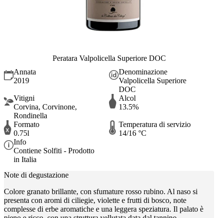
Peratara Valpolicella Superiore DOC
Annata
Denominazione
2019
Valpolicella Superiore
DOC
Vitigni
Alcol
Corvina, Corvinone,
13.5%
Rondinella
Formato
Temperatura di servizio
0.75l
14/16 °C
Info
Contiene Solfiti - Prodotto
in Italia
Note di degustazione
Colore granato brillante, con sfumature rosso rubino. Al naso si
presenta con aromi di ciliegie, violette e frutti di bosco, note
complesse di erbe aromatiche e una leggera speziatura. Il palato è
pieno e ricco, con una struttura vellutata data dal tannino