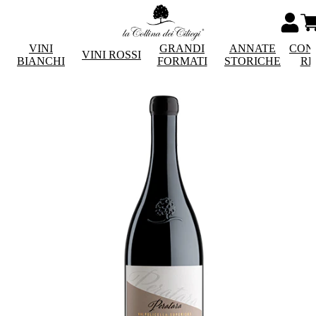
VINI
GRANDI
ANNATE
CON
VINI ROSSI
BIANCHI
FORMATI
STORICHE
RE