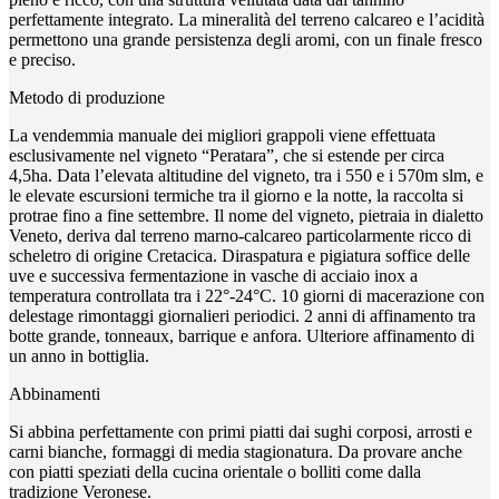
perfettamente integrato. La mineralità del terreno calcareo e l’acidità
permettono una grande persistenza degli aromi, con un finale fresco
e preciso.
Metodo di produzione
La vendemmia manuale dei migliori grappoli viene effettuata
esclusivamente nel vigneto “Peratara”, che si estende per circa
4,5ha. Data l’elevata altitudine del vigneto, tra i 550 e i 570m slm, e
le elevate escursioni termiche tra il giorno e la notte, la raccolta si
protrae fino a fine settembre. Il nome del vigneto, pietraia in dialetto
Veneto, deriva dal terreno marno-calcareo particolarmente ricco di
scheletro di origine Cretacica. Diraspatura e pigiatura soffice delle
uve e successiva fermentazione in vasche di acciaio inox a
temperatura controllata tra i 22°-24°C. 10 giorni di macerazione con
delestage rimontaggi giornalieri periodici. 2 anni di affinamento tra
botte grande, tonneaux, barrique e anfora. Ulteriore affinamento di
un anno in bottiglia.
Abbinamenti
Si abbina perfettamente con primi piatti dai sughi corposi, arrosti e
carni bianche, formaggi di media stagionatura. Da provare anche
con piatti speziati della cucina orientale o bolliti come dalla
tradizione Veronese.